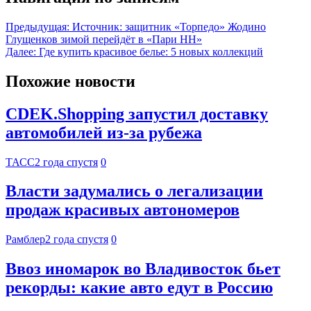
Предыдущая:
Источник: защитник «Торпедо» Жодино
Глущенков зимой перейдёт в «Пари НН»
Далее:
Где купить красивое белье: 5 новых коллекций
Похожие новости
CDEK.Shopping запустил доставку
автомобилей из-за рубежа
ТАСС
2 года спустя
0
Власти задумались о легализации
продаж красивых автономеров
Рамблер
2 года спустя
0
Ввоз иномарок во Владивосток бьет
рекорды: какие авто едут в Россию