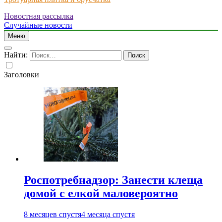
Новостная рассылка
Just another WordPress site
Случайные новости
Меню
Найти:
Заголовки
Роспотребнадзор: Занести клеща
домой с елкой маловероятно
8 месяцев спустя
4 месяца спустя