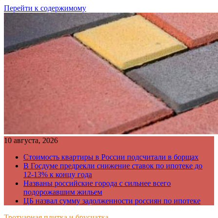
Перейти к содержимому
10 августа, 2026
Стоимость квартиры в России подсчитали в борщах
В Госдуме предрекли снижение ставок по ипотеке до
12-13% к концу года
Названы российские города с сильнее всего
подорожавшим жильем
ЦБ назвал сумму задолженности россиян по ипотеке
Тротуарная плитка и брусчатка