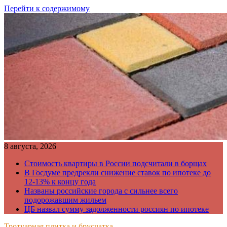
Перейти к содержимому
8 августа, 2026
Стоимость квартиры в России подсчитали в борщах
В Госдуме предрекли снижение ставок по ипотеке до
12-13% к концу года
Названы российские города с сильнее всего
подорожавшим жильем
ЦБ назвал сумму задолженности россиян по ипотеке
Тротуарная плитка и брусчатка