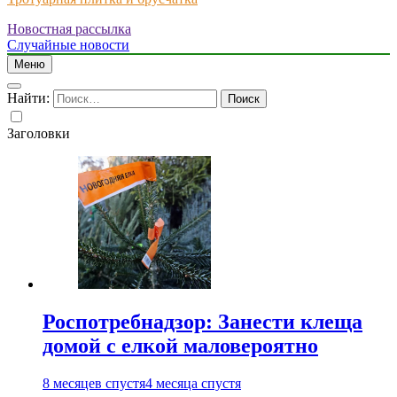
Новостная рассылка
Just another WordPress site
Случайные новости
Меню
Найти:
Заголовки
Роспотребнадзор: Занести клеща
домой с елкой маловероятно
8 месяцев спустя
4 месяца спустя