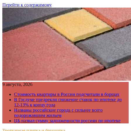
Перейти к содержимому
9 августа, 2026
Стоимость квартиры в России подсчитали в борщах
В Госдуме предрекли снижение ставок по ипотеке до
12-13% к концу года
Названы российские города с сильнее всего
подорожавшим жильем
ЦБ назвал сумму задолженности россиян по ипотеке
Тротуарная плитка и брусчатка