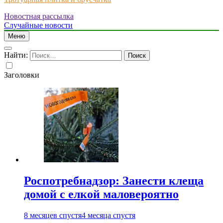
Новостная рассылка
Just another WordPress site
Случайные новости
Меню
Найти:
Заголовки
Роспотребнадзор: Занести клеща
домой с елкой маловероятно
8 месяцев спустя
4 месяца спустя