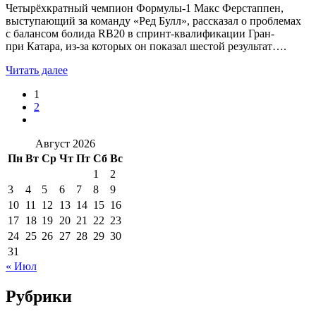
Четырёхкратный чемпион Формулы-1 Макс Ферстаппен,
выступающий за команду «Ред Булл», рассказал о проблемах
с балансом болида RB20 в спринт-квалификации Гран-
при Катара, из-за которых он показал шестой результат….
Читать далее
1
2
Август 2026
Пн
Вт
Ср
Чт
Пт
Сб
Вс
1
2
3
4
5
6
7
8
9
10
11
12
13
14
15
16
17
18
19
20
21
22
23
24
25
26
27
28
29
30
31
« Июл
Рубрики