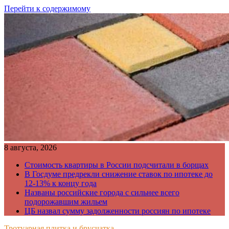
Перейти к содержимому
8 августа, 2026
Стоимость квартиры в России подсчитали в борщах
В Госдуме предрекли снижение ставок по ипотеке до
12-13% к концу года
Названы российские города с сильнее всего
подорожавшим жильем
ЦБ назвал сумму задолженности россиян по ипотеке
Тротуарная плитка и брусчатка