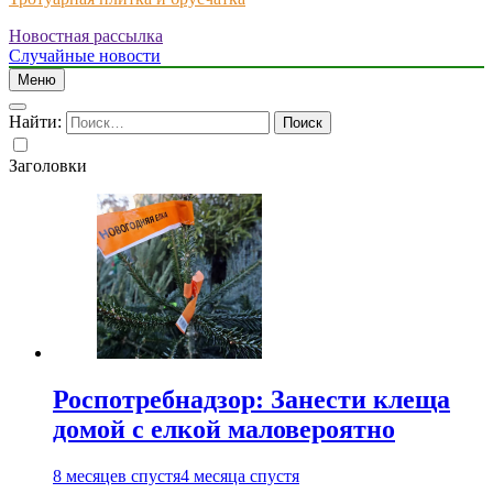
Новостная рассылка
Just another WordPress site
Случайные новости
Меню
Найти:
Заголовки
Роспотребнадзор: Занести клеща
домой с елкой маловероятно
8 месяцев спустя
4 месяца спустя