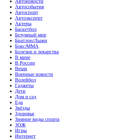
Автоновости
Автособытия
Автоспорт
Автоэксперт
Актеры
Баскетбол
Безумный мир
Биатлон/Лыжи
Бокс/MMA
Болезни и лекарства
В мире
В России
Вещи
Военные новости
Волейбол
Гаджеты
Дети
Дом и сад
Еда
Звёзды
Здоровье
Зимние виды спорта
ЗОЖ
Игры
Интернет