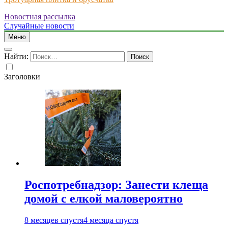
Новостная рассылка
Just another WordPress site
Случайные новости
Меню
Найти:
Заголовки
Роспотребнадзор: Занести клеща
домой с елкой маловероятно
8 месяцев спустя
4 месяца спустя