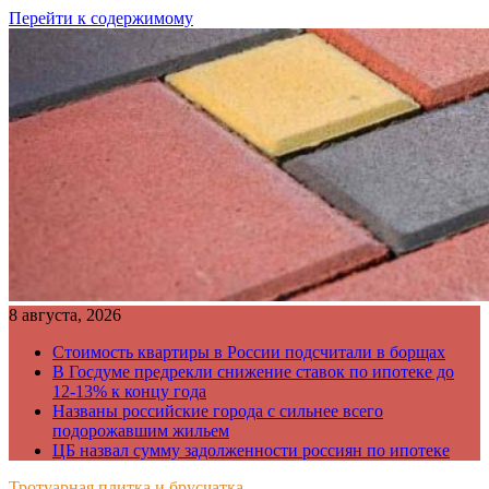
Перейти к содержимому
8 августа, 2026
Стоимость квартиры в России подсчитали в борщах
В Госдуме предрекли снижение ставок по ипотеке до
12-13% к концу года
Названы российские города с сильнее всего
подорожавшим жильем
ЦБ назвал сумму задолженности россиян по ипотеке
Тротуарная плитка и брусчатка