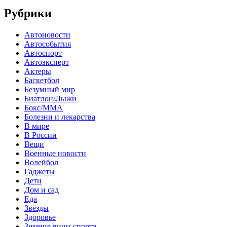
Рубрики
Автоновости
Автособытия
Автоспорт
Автоэксперт
Актеры
Баскетбол
Безумный мир
Биатлон/Лыжи
Бокс/MMA
Болезни и лекарства
В мире
В России
Вещи
Военные новости
Волейбол
Гаджеты
Дети
Дом и сад
Еда
Звёзды
Здоровье
Зимние виды спорта