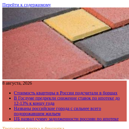
Перейти к содержимому
8 августа, 2026
Стоимость квартиры в России подсчитали в борщах
В Госдуме предрекли снижение ставок по ипотеке до
12-13% к концу года
Названы российские города с сильнее всего
подорожавшим жильем
ЦБ назвал сумму задолженности россиян по ипотеке
Тротуарная плитка и брусчатка