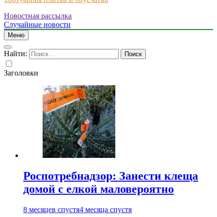
Новостная рассылка
Just another WordPress site
Случайные новости
Меню
Найти:
Заголовки
Роспотребнадзор: Занести клеща
домой с елкой маловероятно
8 месяцев спустя
4 месяца спустя