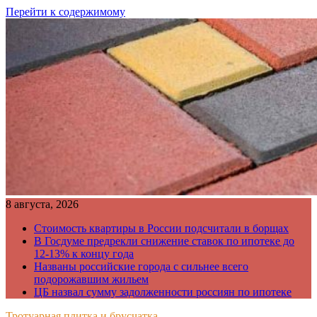
Перейти к содержимому
8 августа, 2026
Стоимость квартиры в России подсчитали в борщах
В Госдуме предрекли снижение ставок по ипотеке до
12-13% к концу года
Названы российские города с сильнее всего
подорожавшим жильем
ЦБ назвал сумму задолженности россиян по ипотеке
Тротуарная плитка и брусчатка