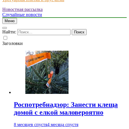
Новостная рассылка
Just another WordPress site
Случайные новости
Меню
Найти:
Заголовки
Роспотребнадзор: Занести клеща
домой с елкой маловероятно
8 месяцев спустя
4 месяца спустя