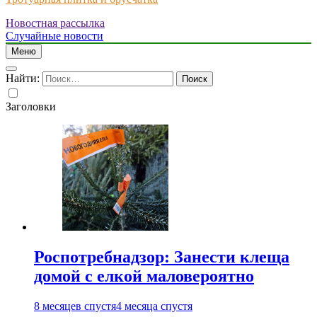
Новостная рассылка
Just another WordPress site
Случайные новости
Меню
Найти:
Заголовки
Роспотребнадзор: Занести клеща
домой с елкой маловероятно
8 месяцев спустя
4 месяца спустя