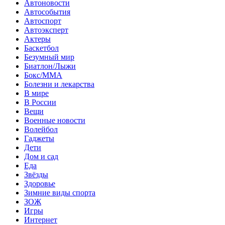
Автоновости
Автособытия
Автоспорт
Автоэксперт
Актеры
Баскетбол
Безумный мир
Биатлон/Лыжи
Бокс/MMA
Болезни и лекарства
В мире
В России
Вещи
Военные новости
Волейбол
Гаджеты
Дети
Дом и сад
Еда
Звёзды
Здоровье
Зимние виды спорта
ЗОЖ
Игры
Интернет