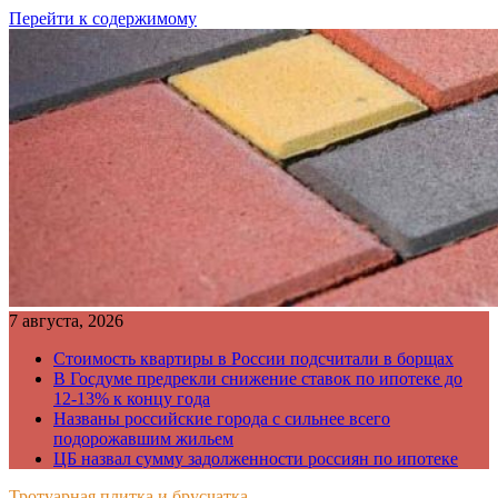
Перейти к содержимому
7 августа, 2026
Стоимость квартиры в России подсчитали в борщах
В Госдуме предрекли снижение ставок по ипотеке до
12-13% к концу года
Названы российские города с сильнее всего
подорожавшим жильем
ЦБ назвал сумму задолженности россиян по ипотеке
Тротуарная плитка и брусчатка