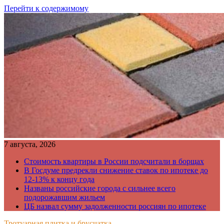
Перейти к содержимому
7 августа, 2026
Стоимость квартиры в России подсчитали в борщах
В Госдуме предрекли снижение ставок по ипотеке до
12-13% к концу года
Названы российские города с сильнее всего
подорожавшим жильем
ЦБ назвал сумму задолженности россиян по ипотеке
Тротуарная плитка и брусчатка