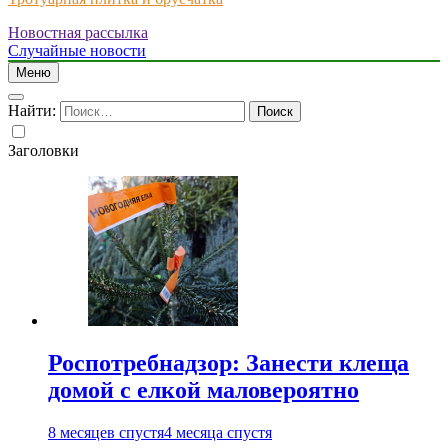
Новостная рассылка
Just another WordPress site
Случайные новости
Меню
Найти:
Заголовки
Роспотребнадзор: Занести клеща
домой с елкой маловероятно
8 месяцев спустя
4 месяца спустя