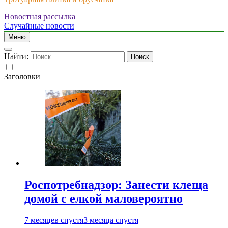
Новостная рассылка
Just another WordPress site
Случайные новости
Меню
Найти:
Заголовки
Роспотребнадзор: Занести клеща
домой с елкой маловероятно
7 месяцев спустя
3 месяца спустя