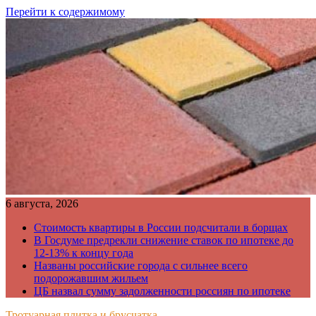
Перейти к содержимому
6 августа, 2026
Стоимость квартиры в России подсчитали в борщах
В Госдуме предрекли снижение ставок по ипотеке до
12-13% к концу года
Названы российские города с сильнее всего
подорожавшим жильем
ЦБ назвал сумму задолженности россиян по ипотеке
Тротуарная плитка и брусчатка