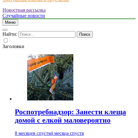
Новостная рассылка
Just another WordPress site
Случайные новости
Меню
Найти:
Заголовки
Роспотребнадзор: Занести клеща
домой с елкой маловероятно
8 месяцев спустя
4 месяца спустя