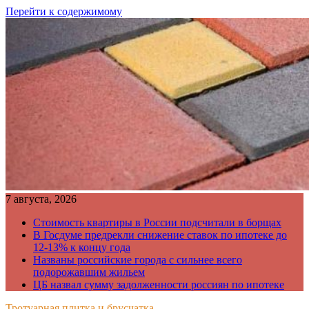
Перейти к содержимому
7 августа, 2026
Стоимость квартиры в России подсчитали в борщах
В Госдуме предрекли снижение ставок по ипотеке до
12-13% к концу года
Названы российские города с сильнее всего
подорожавшим жильем
ЦБ назвал сумму задолженности россиян по ипотеке
Тротуарная плитка и брусчатка