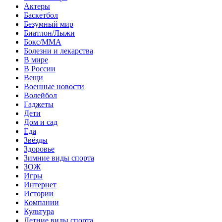
Актеры
Баскетбол
Безумный мир
Биатлон/Лыжи
Бокс/MMA
Болезни и лекарства
В мире
В России
Вещи
Военные новости
Волейбол
Гаджеты
Дети
Дом и сад
Еда
Звёзды
Здоровье
Зимние виды спорта
ЗОЖ
Игры
Интернет
Истории
Компании
Культура
Летние виды спорта