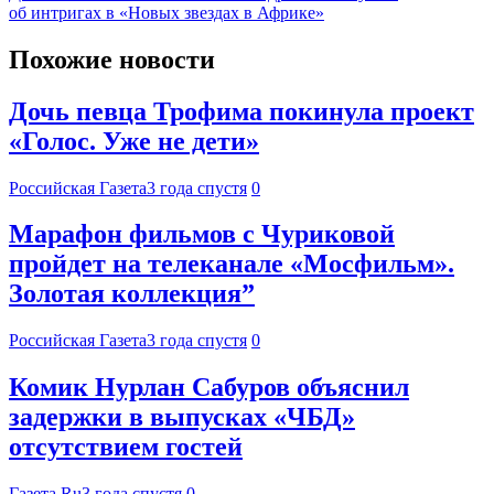
об интригах в «Новых звездах в Африке»
Похожие новости
Дочь певца Трофима покинула проект
«Голос. Уже не дети»
Российская Газета
3 года спустя
0
Марафон фильмов с Чуриковой
пройдет на телеканале «Мосфильм».
Золотая коллекция”
Российская Газета
3 года спустя
0
Комик Нурлан Сабуров объяснил
задержки в выпусках «ЧБД»
отсутствием гостей
Газета.Ru
3 года спустя
0