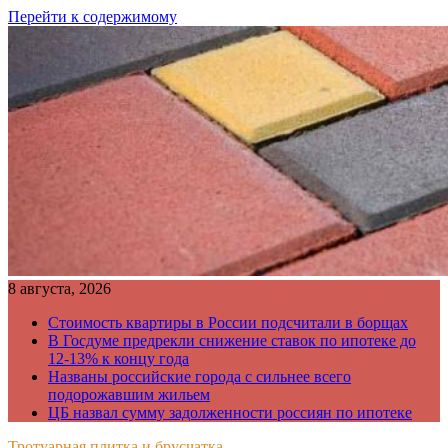
Перейти к содержимому
8 августа, 2026
Стоимость квартиры в России подсчитали в борщах
В Госдуме предрекли снижение ставок по ипотеке до
12-13% к концу года
Названы российские города с сильнее всего
подорожавшим жильем
ЦБ назвал сумму задолженности россиян по ипотеке
Тротуарная плитка и брусчатка