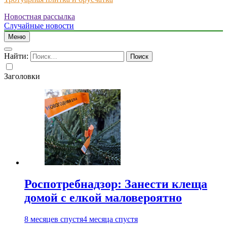
Новостная рассылка
Just another WordPress site
Случайные новости
Меню
Найти:
Заголовки
Роспотребнадзор: Занести клеща
домой с елкой маловероятно
8 месяцев спустя
4 месяца спустя