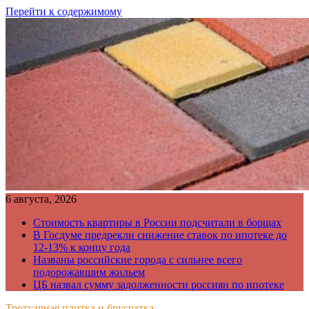
Перейти к содержимому
6 августа, 2026
Стоимость квартиры в России подсчитали в борщах
В Госдуме предрекли снижение ставок по ипотеке до
12-13% к концу года
Названы российские города с сильнее всего
подорожавшим жильем
ЦБ назвал сумму задолженности россиян по ипотеке
Тротуарная плитка и брусчатка