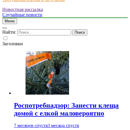
Новостная рассылка
Just another WordPress site
Случайные новости
Меню
Найти:
Заголовки
Роспотребнадзор: Занести клеща
домой с елкой маловероятно
7 месяцев спустя
3 месяца спустя