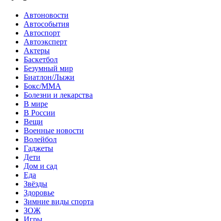
Автоновости
Автособытия
Автоспорт
Автоэксперт
Актеры
Баскетбол
Безумный мир
Биатлон/Лыжи
Бокс/MMA
Болезни и лекарства
В мире
В России
Вещи
Военные новости
Волейбол
Гаджеты
Дети
Дом и сад
Еда
Звёзды
Здоровье
Зимние виды спорта
ЗОЖ
Игры