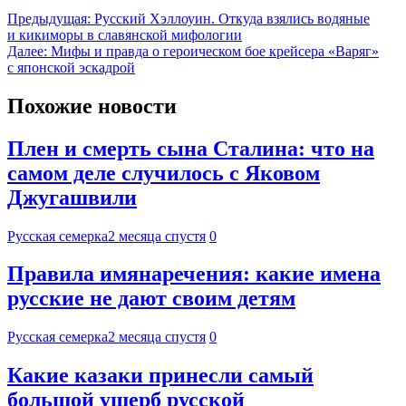
Предыдущая:
Русский Хэллоуин. Откуда взялись водяные
и кикиморы в славянской мифологии
Далее:
Мифы и правда о героическом бое крейсера «Варяг»
с японской эскадрой
Похожие новости
Плен и смерть сына Сталина: что на
самом деле случилось с Яковом
Джугашвили
Русская семерка
2 месяца спустя
0
Правила имянаречения: какие имена
русские не дают своим детям
Русская семерка
2 месяца спустя
0
Какие казаки принесли самый
большой ущерб русской