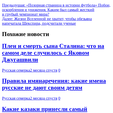
Предыдущая:
«Позорная страница в истории футбола» Побои,
оскорбления и унижения. Каким был самый жесткий
и грубый чемпионат мира?
Далее:
Жизни Вселенной не хватит, чтобы обезьяна
напечатала Шекспира, подсчитали ученые
Похожие новости
Плен и смерть сына Сталина: что на
самом деле случилось с Яковом
Джугашвили
Русская семерка
2 месяца спустя
0
Правила имянаречения: какие имена
русские не дают своим детям
Русская семерка
2 месяца спустя
0
Какие казаки принесли самый