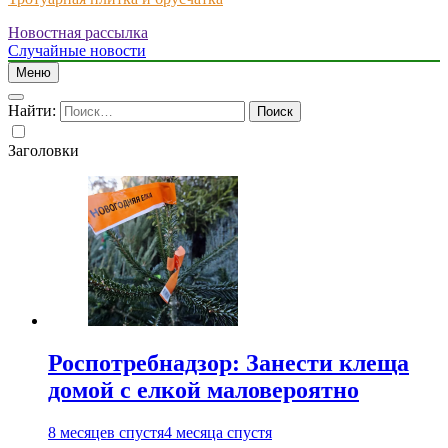
Новостная рассылка
Just another WordPress site
Случайные новости
Меню
Найти:
Заголовки
Роспотребнадзор: Занести клеща
домой с елкой маловероятно
8 месяцев спустя
4 месяца спустя