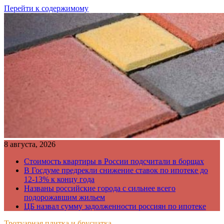
Перейти к содержимому
8 августа, 2026
Стоимость квартиры в России подсчитали в борщах
В Госдуме предрекли снижение ставок по ипотеке до
12-13% к концу года
Названы российские города с сильнее всего
подорожавшим жильем
ЦБ назвал сумму задолженности россиян по ипотеке
Тротуарная плитка и брусчатка