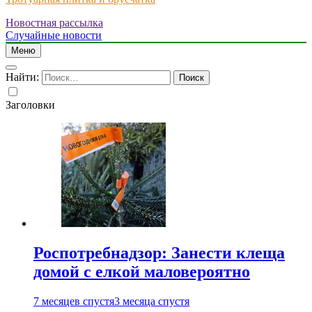
Новостная рассылка
Just another WordPress site
Случайные новости
Меню
Найти:
Заголовки
Роспотребнадзор: Занести клеща
домой с елкой маловероятно
7 месяцев спустя
3 месяца спустя