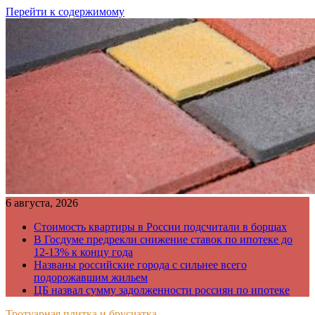
Перейти к содержимому
6 августа, 2026
Стоимость квартиры в России подсчитали в борщах
В Госдуме предрекли снижение ставок по ипотеке до
12-13% к концу года
Названы российские города с сильнее всего
подорожавшим жильем
ЦБ назвал сумму задолженности россиян по ипотеке
Тротуарная плитка и брусчатка