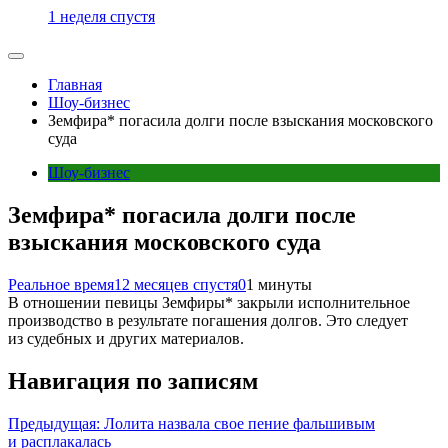
1 неделя спустя
Главная
Шоу-бизнес
Земфира* погасила долги после взыскания московского
суда
Шоу-бизнес
Земфира* погасила долги после
взыскания московского суда
Реальное время
12 месяцев спустя
0
1 минуты
В отношении певицы Земфиры* закрыли исполнительное
производство в результате погашения долгов. Это следует
из судебных и других материалов.
Навигация по записям
Предыдущая:
Лолита назвала свое пение фальшивым
и расплакалась