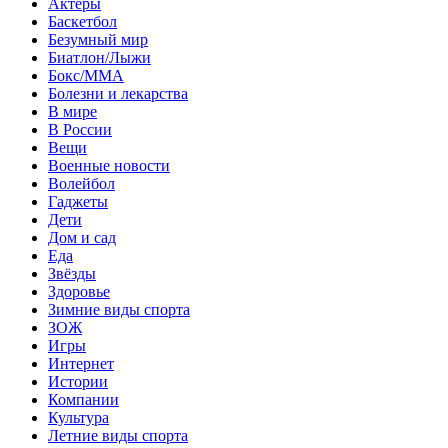
Актеры
Баскетбол
Безумный мир
Биатлон/Лыжи
Бокс/MMA
Болезни и лекарства
В мире
В России
Вещи
Военные новости
Волейбол
Гаджеты
Дети
Дом и сад
Еда
Звёзды
Здоровье
Зимние виды спорта
ЗОЖ
Игры
Интернет
Истории
Компании
Культура
Летние виды спорта