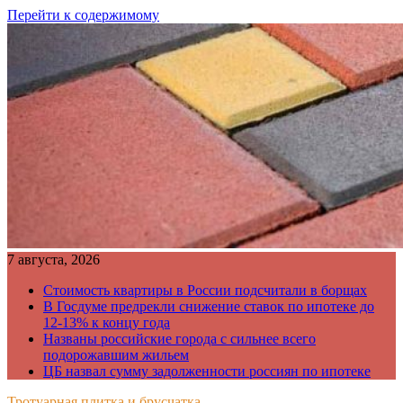
Перейти к содержимому
7 августа, 2026
Стоимость квартиры в России подсчитали в борщах
В Госдуме предрекли снижение ставок по ипотеке до
12-13% к концу года
Названы российские города с сильнее всего
подорожавшим жильем
ЦБ назвал сумму задолженности россиян по ипотеке
Тротуарная плитка и брусчатка