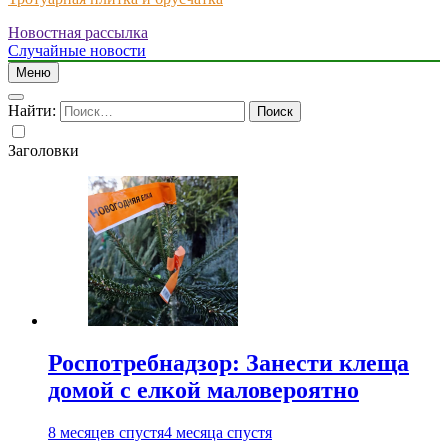
Новостная рассылка
Just another WordPress site
Случайные новости
Меню
Найти:
Заголовки
Роспотребнадзор: Занести клеща
домой с елкой маловероятно
8 месяцев спустя
4 месяца спустя