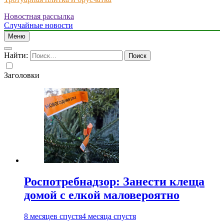
Новостная рассылка
Just another WordPress site
Случайные новости
Меню
Найти:
Заголовки
Роспотребнадзор: Занести клеща
домой с елкой маловероятно
8 месяцев спустя
4 месяца спустя