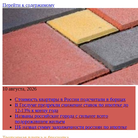
Перейти к содержимому
10 августа, 2026
Стоимость квартиры в России подсчитали в борщах
В Госдуме предрекли снижение ставок по ипотеке до
12-13% к концу года
Названы российские города с сильнее всего
подорожавшим жильем
ЦБ назвал сумму задолженности россиян по ипотеке
Тротуарная плитка и брусчатка