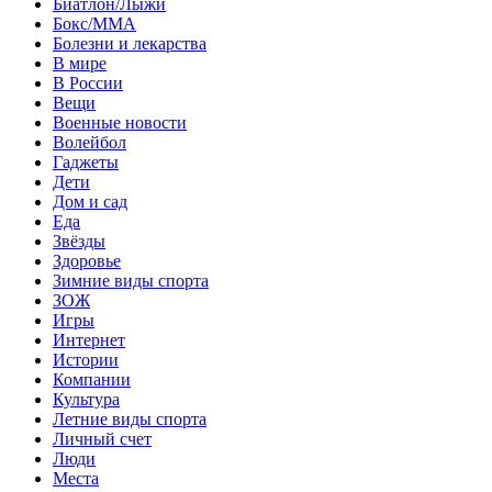
Биатлон/Лыжи
Бокс/MMA
Болезни и лекарства
В мире
В России
Вещи
Военные новости
Волейбол
Гаджеты
Дети
Дом и сад
Еда
Звёзды
Здоровье
Зимние виды спорта
ЗОЖ
Игры
Интернет
Истории
Компании
Культура
Летние виды спорта
Личный счет
Люди
Места