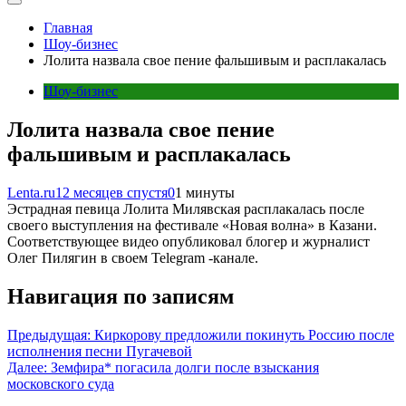
Главная
Шоу-бизнес
Лолита назвала свое пение фальшивым и расплакалась
Шоу-бизнес
Лолита назвала свое пение
фальшивым и расплакалась
Lenta.ru
12 месяцев спустя
0
1 минуты
Эстрадная певица Лолита Милявская расплакалась после
своего выступления на фестивале «Новая волна» в Казани.
Соответствующее видео опубликовал блогер и журналист
Олег Пилягин в своем Telegram -канале.
Навигация по записям
Предыдущая:
Киркорову предложили покинуть Россию после
исполнения песни Пугачевой
Далее:
Земфира* погасила долги после взыскания
московского суда