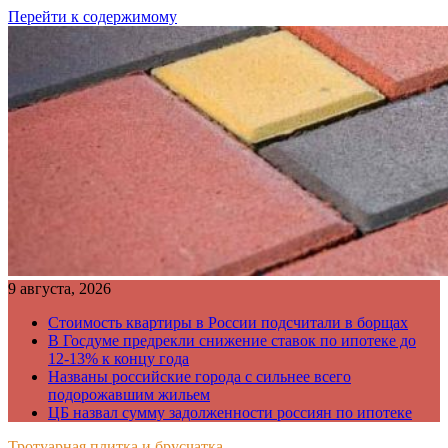
Перейти к содержимому
9 августа, 2026
Стоимость квартиры в России подсчитали в борщах
В Госдуме предрекли снижение ставок по ипотеке до
12-13% к концу года
Названы российские города с сильнее всего
подорожавшим жильем
ЦБ назвал сумму задолженности россиян по ипотеке
Тротуарная плитка и брусчатка