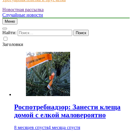
Новостная рассылка
Just another WordPress site
Случайные новости
Меню
Найти:
Заголовки
Роспотребнадзор: Занести клеща
домой с елкой маловероятно
8 месяцев спустя
4 месяца спустя