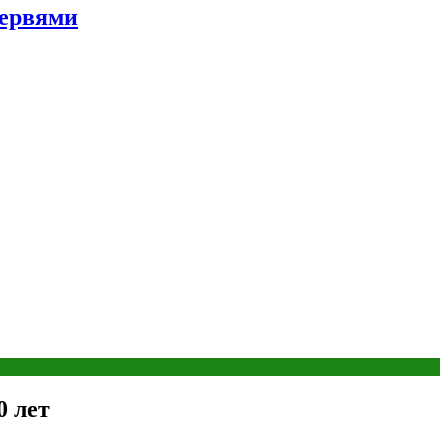
червями
0 лет