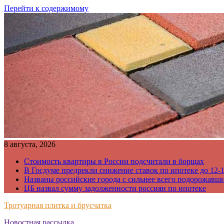
Перейти к содержимому
8 августа, 2026
Стоимость квартиры в России подсчитали в борщах
В Госдуме предрекли снижение ставок по ипотеке до 12-
Названы российские города с сильнее всего подорожавш
ЦБ назвал сумму задолженности россиян по ипотеке
Тротуарная плитка и брусчатка
Новостная рассылка