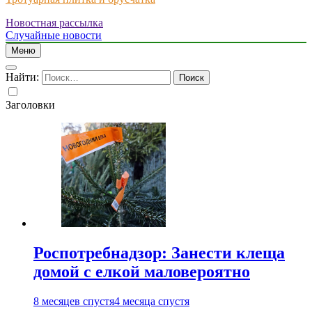
Новостная рассылка
Just another WordPress site
Случайные новости
Меню
Найти:
Заголовки
Роспотребнадзор: Занести клеща
домой с елкой маловероятно
8 месяцев спустя
4 месяца спустя