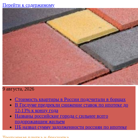
Перейти к содержимому
9 августа, 2026
Стоимость квартиры в России подсчитали в борщах
В Госдуме предрекли снижение ставок по ипотеке до
12-13% к концу года
Названы российские города с сильнее всего
подорожавшим жильем
ЦБ назвал сумму задолженности россиян по ипотеке
Тротуарная плитка и брусчатка