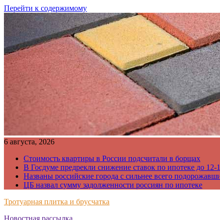
Перейти к содержимому
6 августа, 2026
Стоимость квартиры в России подсчитали в борщах
В Госдуме предрекли снижение ставок по ипотеке до 12-
Названы российские города с сильнее всего подорожавш
ЦБ назвал сумму задолженности россиян по ипотеке
Тротуарная плитка и брусчатка
Новостная рассылка