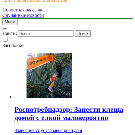
Новостная рассылка
Just another WordPress site
Случайные новости
Меню
Найти:
Заголовки
Роспотребнадзор: Занести клеща
домой с елкой маловероятно
8 месяцев спустя
4 месяца спустя