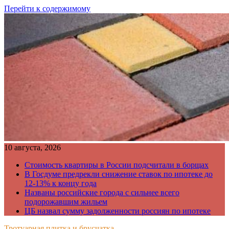
Перейти к содержимому
10 августа, 2026
Стоимость квартиры в России подсчитали в борщах
В Госдуме предрекли снижение ставок по ипотеке до
12-13% к концу года
Названы российские города с сильнее всего
подорожавшим жильем
ЦБ назвал сумму задолженности россиян по ипотеке
Тротуарная плитка и брусчатка