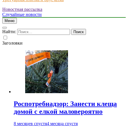
Новостная рассылка
Just another WordPress site
Случайные новости
Меню
Найти:
Заголовки
Роспотребнадзор: Занести клеща
домой с елкой маловероятно
8 месяцев спустя
4 месяца спустя