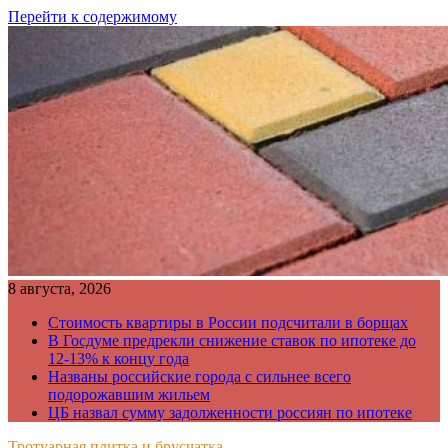
Перейти к содержимому
8 августа, 2026
Стоимость квартиры в России подсчитали в борщах
В Госдуме предрекли снижение ставок по ипотеке до
12-13% к концу года
Названы российские города с сильнее всего
подорожавшим жильем
ЦБ назвал сумму задолженности россиян по ипотеке
Тротуарная плитка и брусчатка