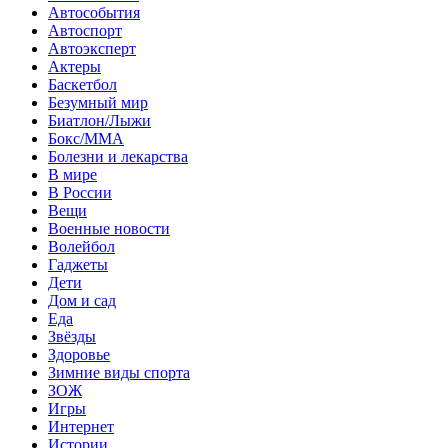
Автособытия
Автоспорт
Автоэксперт
Актеры
Баскетбол
Безумный мир
Биатлон/Лыжи
Бокс/MMA
Болезни и лекарства
В мире
В России
Вещи
Военные новости
Волейбол
Гаджеты
Дети
Дом и сад
Еда
Звёзды
Здоровье
Зимние виды спорта
ЗОЖ
Игры
Интернет
Истории