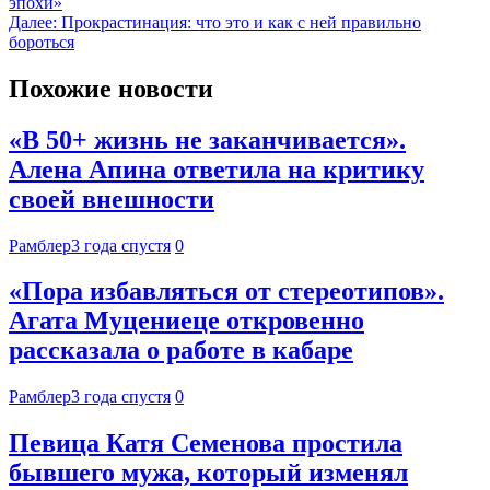
эпохи»
Далее:
Прокрастинация: что это и как с ней правильно
бороться
Похожие новости
«В 50+ жизнь не заканчивается».
Алена Апина ответила на критику
своей внешности
Рамблер
3 года спустя
0
«Пора избавляться от стереотипов».
Агата Муцениеце откровенно
рассказала о работе в кабаре
Рамблер
3 года спустя
0
Певица Катя Семенова простила
бывшего мужа, который изменял