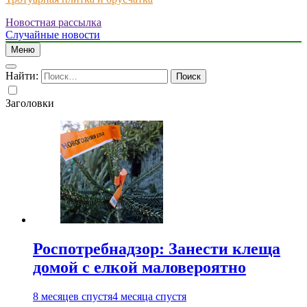
Новостная рассылка
Just another WordPress site
Случайные новости
Меню
Найти:
Заголовки
Роспотребнадзор: Занести клеща
домой с елкой маловероятно
8 месяцев спустя
4 месяца спустя