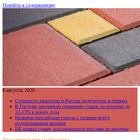
Перейти к содержимому
8 августа, 2026
Стоимость квартиры в России подсчитали в борщах
В Госдуме предрекли снижение ставок по ипотеке до
12-13% к концу года
Названы российские города с сильнее всего
подорожавшим жильем
ЦБ назвал сумму задолженности россиян по ипотеке
Тротуарная плитка и брусчатка