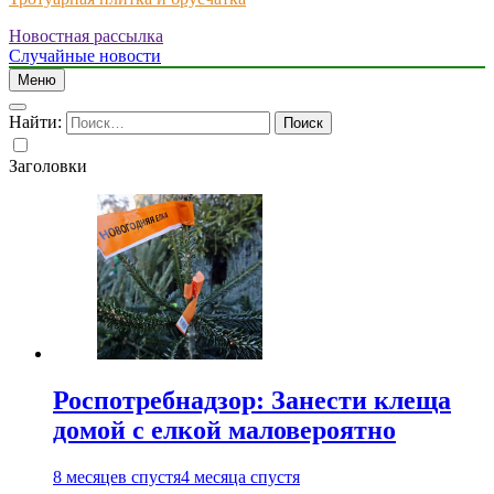
Новостная рассылка
Just another WordPress site
Случайные новости
Меню
Найти:
Заголовки
Роспотребнадзор: Занести клеща
домой с елкой маловероятно
8 месяцев спустя
4 месяца спустя