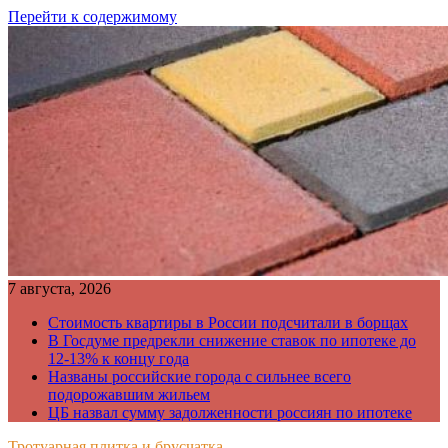
Перейти к содержимому
7 августа, 2026
Стоимость квартиры в России подсчитали в борщах
В Госдуме предрекли снижение ставок по ипотеке до
12-13% к концу года
Названы российские города с сильнее всего
подорожавшим жильем
ЦБ назвал сумму задолженности россиян по ипотеке
Тротуарная плитка и брусчатка