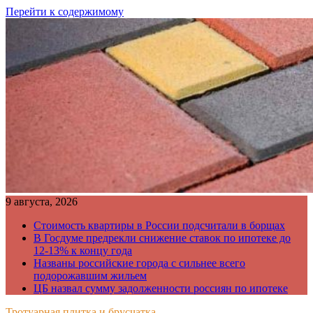
Перейти к содержимому
9 августа, 2026
Стоимость квартиры в России подсчитали в борщах
В Госдуме предрекли снижение ставок по ипотеке до
12-13% к концу года
Названы российские города с сильнее всего
подорожавшим жильем
ЦБ назвал сумму задолженности россиян по ипотеке
Тротуарная плитка и брусчатка