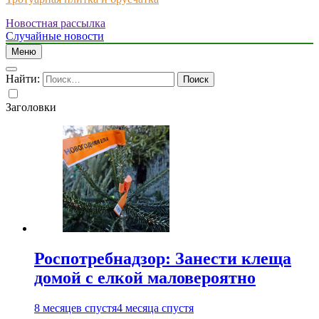
Новостная рассылка
Just another WordPress site
Случайные новости
Меню
Найти:
Заголовки
Роспотребнадзор: Занести клеща
домой с елкой маловероятно
8 месяцев спустя
4 месяца спустя