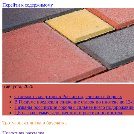
Перейти к содержимому
6 августа, 2026
Стоимость квартиры в России подсчитали в борщах
В Госдуме предрекли снижение ставок по ипотеке до 12-
Названы российские города с сильнее всего подорожавш
ЦБ назвал сумму задолженности россиян по ипотеке
Тротуарная плитка и брусчатка
Новостная рассылка