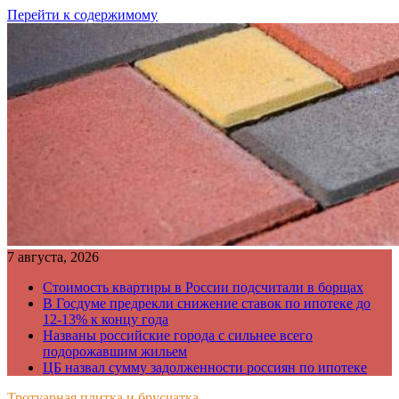
Перейти к содержимому
7 августа, 2026
Стоимость квартиры в России подсчитали в борщах
В Госдуме предрекли снижение ставок по ипотеке до
12-13% к концу года
Названы российские города с сильнее всего
подорожавшим жильем
ЦБ назвал сумму задолженности россиян по ипотеке
Тротуарная плитка и брусчатка