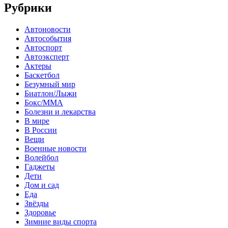
Рубрики
Автоновости
Автособытия
Автоспорт
Автоэксперт
Актеры
Баскетбол
Безумный мир
Биатлон/Лыжи
Бокс/MMA
Болезни и лекарства
В мире
В России
Вещи
Военные новости
Волейбол
Гаджеты
Дети
Дом и сад
Еда
Звёзды
Здоровье
Зимние виды спорта