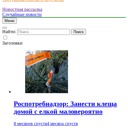
Новостная рассылка
Just another WordPress site
Случайные новости
Меню
Найти:
Заголовки
Роспотребнадзор: Занести клеща
домой с елкой маловероятно
8 месяцев спустя
4 месяца спустя