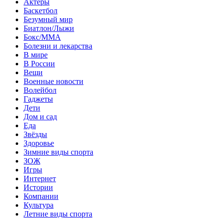
Актеры
Баскетбол
Безумный мир
Биатлон/Лыжи
Бокс/MMA
Болезни и лекарства
В мире
В России
Вещи
Военные новости
Волейбол
Гаджеты
Дети
Дом и сад
Еда
Звёзды
Здоровье
Зимние виды спорта
ЗОЖ
Игры
Интернет
Истории
Компании
Культура
Летние виды спорта