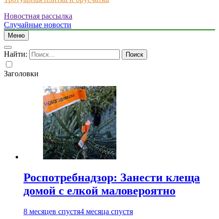
Новостная рассылка
Just another WordPress site
Случайные новости
Меню
Найти:
Заголовки
Роспотребнадзор: Занести клеща
домой с елкой маловероятно
8 месяцев спустя
4 месяца спустя