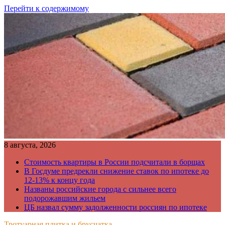
Перейти к содержимому
8 августа, 2026
Стоимость квартиры в России подсчитали в борщах
В Госдуме предрекли снижение ставок по ипотеке до
12-13% к концу года
Названы российские города с сильнее всего
подорожавшим жильем
ЦБ назвал сумму задолженности россиян по ипотеке
Тротуарная плитка и брусчатка