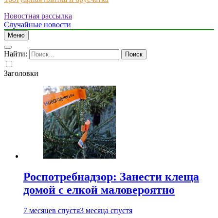
Новостная рассылка
Just another WordPress site
Случайные новости
Меню
Найти:
Заголовки
Роспотребнадзор: Занести клеща
домой с елкой маловероятно
7 месяцев спустя
3 месяца спустя