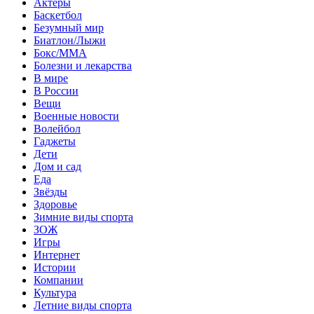
Актеры
Баскетбол
Безумный мир
Биатлон/Лыжи
Бокс/MMA
Болезни и лекарства
В мире
В России
Вещи
Военные новости
Волейбол
Гаджеты
Дети
Дом и сад
Еда
Звёзды
Здоровье
Зимние виды спорта
ЗОЖ
Игры
Интернет
Истории
Компании
Культура
Летние виды спорта