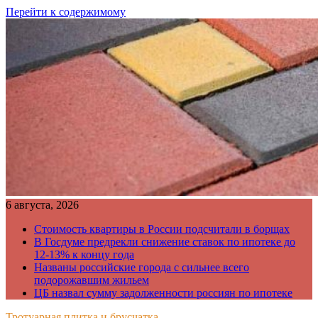
Перейти к содержимому
6 августа, 2026
Стоимость квартиры в России подсчитали в борщах
В Госдуме предрекли снижение ставок по ипотеке до
12-13% к концу года
Названы российские города с сильнее всего
подорожавшим жильем
ЦБ назвал сумму задолженности россиян по ипотеке
Тротуарная плитка и брусчатка