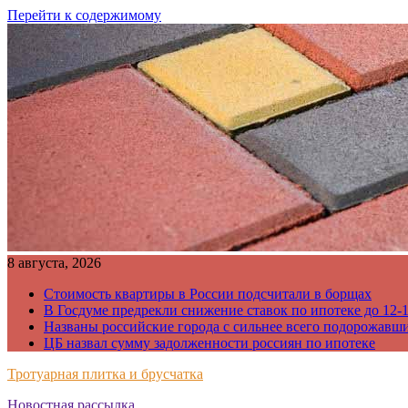
Перейти к содержимому
8 августа, 2026
Стоимость квартиры в России подсчитали в борщах
В Госдуме предрекли снижение ставок по ипотеке до 12-
Названы российские города с сильнее всего подорожавш
ЦБ назвал сумму задолженности россиян по ипотеке
Тротуарная плитка и брусчатка
Новостная рассылка