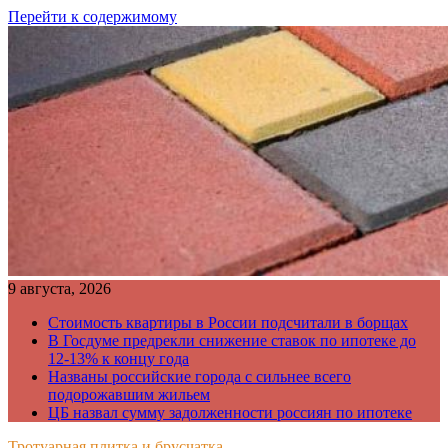
Перейти к содержимому
9 августа, 2026
Стоимость квартиры в России подсчитали в борщах
В Госдуме предрекли снижение ставок по ипотеке до
12-13% к концу года
Названы российские города с сильнее всего
подорожавшим жильем
ЦБ назвал сумму задолженности россиян по ипотеке
Тротуарная плитка и брусчатка