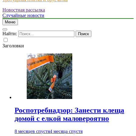
Новостная рассылка
Just another WordPress site
Случайные новости
Меню
Найти:
Заголовки
Роспотребнадзор: Занести клеща
домой с елкой маловероятно
8 месяцев спустя
4 месяца спустя