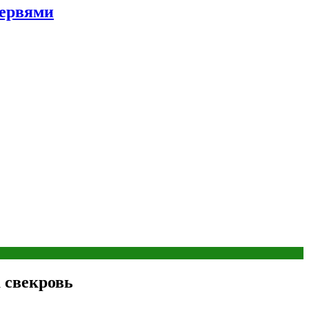
червями
 свекровь