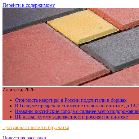
Перейти к содержимому
7 августа, 2026
Стоимость квартиры в России подсчитали в борщах
В Госдуме предрекли снижение ставок по ипотеке до 12-
Названы российские города с сильнее всего подорожавш
ЦБ назвал сумму задолженности россиян по ипотеке
Тротуарная плитка и брусчатка
Новостная рассылка