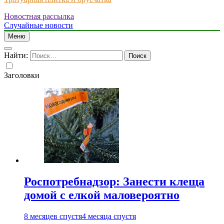
Новостная рассылка
Just another WordPress site
Случайные новости
Меню
Найти:
Заголовки
Роспотребнадзор: Занести клеща
домой с елкой маловероятно
8 месяцев спустя
4 месяца спустя