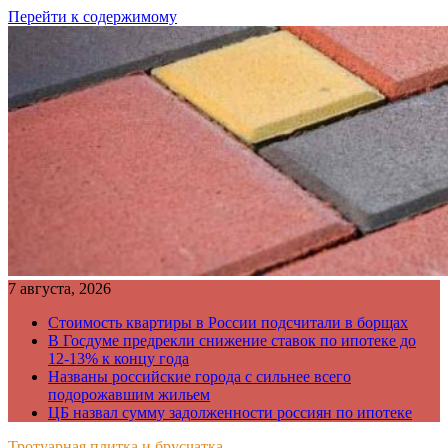
Перейти к содержимому
7 августа, 2026
Стоимость квартиры в России подсчитали в борщах
В Госдуме предрекли снижение ставок по ипотеке до
12-13% к концу года
Названы российские города с сильнее всего
подорожавшим жильем
ЦБ назвал сумму задолженности россиян по ипотеке
Тротуарная плитка и брусчатка