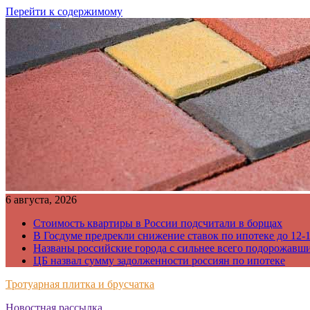
Перейти к содержимому
6 августа, 2026
Стоимость квартиры в России подсчитали в борщах
В Госдуме предрекли снижение ставок по ипотеке до 12-
Названы российские города с сильнее всего подорожавш
ЦБ назвал сумму задолженности россиян по ипотеке
Тротуарная плитка и брусчатка
Новостная рассылка