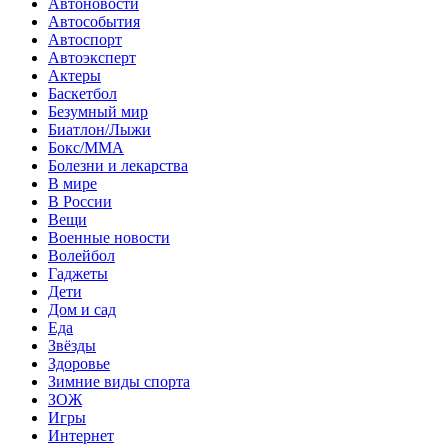
Автоновости
Автособытия
Автоспорт
Автоэксперт
Актеры
Баскетбол
Безумный мир
Биатлон/Лыжи
Бокс/MMA
Болезни и лекарства
В мире
В России
Вещи
Военные новости
Волейбол
Гаджеты
Дети
Дом и сад
Еда
Звёзды
Здоровье
Зимние виды спорта
ЗОЖ
Игры
Интернет