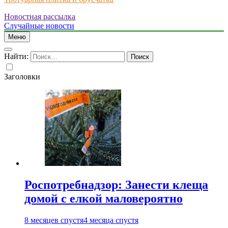
Новостная рассылка
Just another WordPress site
Случайные новости
Меню
Найти:
Заголовки
Роспотребнадзор: Занести клеща
домой с елкой маловероятно
8 месяцев спустя
4 месяца спустя