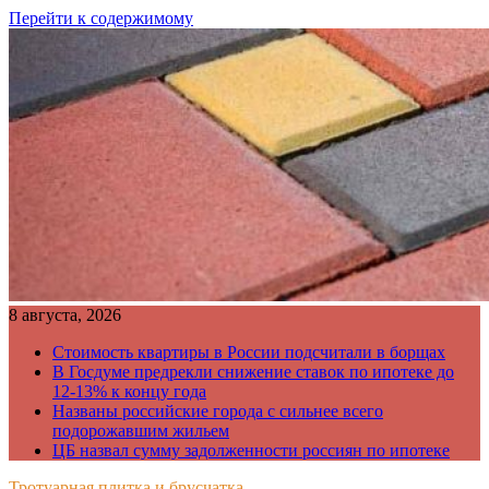
Перейти к содержимому
8 августа, 2026
Стоимость квартиры в России подсчитали в борщах
В Госдуме предрекли снижение ставок по ипотеке до
12-13% к концу года
Названы российские города с сильнее всего
подорожавшим жильем
ЦБ назвал сумму задолженности россиян по ипотеке
Тротуарная плитка и брусчатка