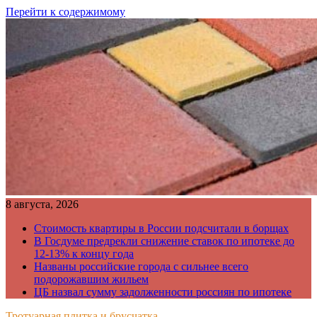
Перейти к содержимому
8 августа, 2026
Стоимость квартиры в России подсчитали в борщах
В Госдуме предрекли снижение ставок по ипотеке до
12-13% к концу года
Названы российские города с сильнее всего
подорожавшим жильем
ЦБ назвал сумму задолженности россиян по ипотеке
Тротуарная плитка и брусчатка