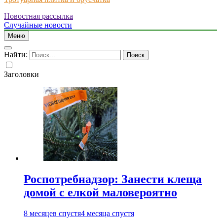
Новостная рассылка
Just another WordPress site
Случайные новости
Меню
Найти:
Заголовки
Роспотребнадзор: Занести клеща
домой с елкой маловероятно
8 месяцев спустя
4 месяца спустя