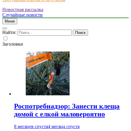
Новостная рассылка
Just another WordPress site
Случайные новости
Меню
Найти:
Заголовки
Роспотребнадзор: Занести клеща
домой с елкой маловероятно
8 месяцев спустя
4 месяца спустя