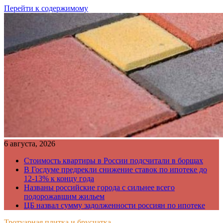
Перейти к содержимому
6 августа, 2026
Стоимость квартиры в России подсчитали в борщах
В Госдуме предрекли снижение ставок по ипотеке до
12-13% к концу года
Названы российские города с сильнее всего
подорожавшим жильем
ЦБ назвал сумму задолженности россиян по ипотеке
Тротуарная плитка и брусчатка