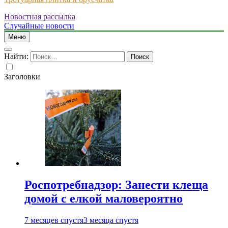
Новостная рассылка
Just another WordPress site
Случайные новости
Меню
Найти:
Заголовки
Роспотребнадзор: Занести клеща
домой с елкой маловероятно
7 месяцев спустя
3 месяца спустя