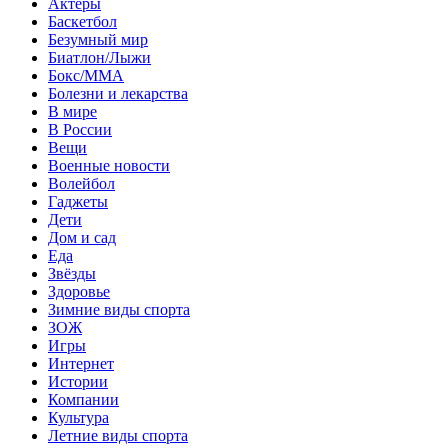
Актеры
Баскетбол
Безумный мир
Биатлон/Лыжи
Бокс/MMA
Болезни и лекарства
В мире
В России
Вещи
Военные новости
Волейбол
Гаджеты
Дети
Дом и сад
Еда
Звёзды
Здоровье
Зимние виды спорта
ЗОЖ
Игры
Интернет
Истории
Компании
Культура
Летние виды спорта