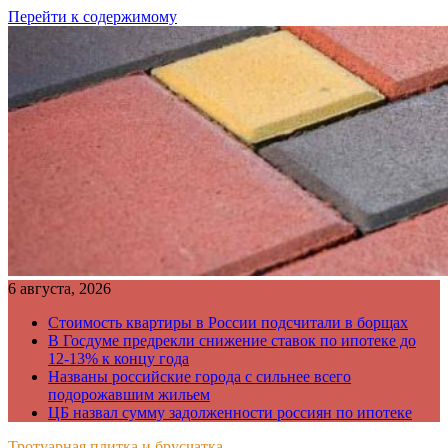
Перейти к содержимому
6 августа, 2026
Стоимость квартиры в России подсчитали в борщах
В Госдуме предрекли снижение ставок по ипотеке до
12-13% к концу года
Названы российские города с сильнее всего
подорожавшим жильем
ЦБ назвал сумму задолженности россиян по ипотеке
Тротуарная плитка и брусчатка