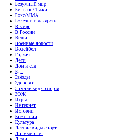
Безумный мир
Биатлон/Лыжи
Бокс/MMA
Болезни и лекарства
В мире
В России
Вещи
Военные новости
Волейбол
Гаджеты
Дети
Дом и сад
Еда
Звёзды
Здоровье
Зимние виды спорта
ЗОЖ
Игры
Интернет
Истории
Компании
Культура
Летние виды спорта
Личный счет
Люди