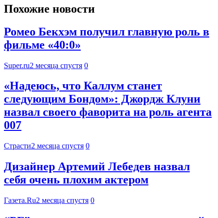
Похожие новости
Ромео Бекхэм получил главную роль в
фильме «40:0»
Super.ru
2 месяца спустя
0
«Надеюсь, что Каллум станет
следующим Бондом»: Джордж Клуни
назвал своего фаворита на роль агента
007
Страсти
2 месяца спустя
0
Дизайнер Артемий Лебедев назвал
себя очень плохим актером
Газета.Ru
2 месяца спустя
0