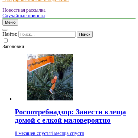
Новостная рассылка
Just another WordPress site
Случайные новости
Меню
Найти:
Заголовки
Роспотребнадзор: Занести клеща
домой с елкой маловероятно
8 месяцев спустя
4 месяца спустя