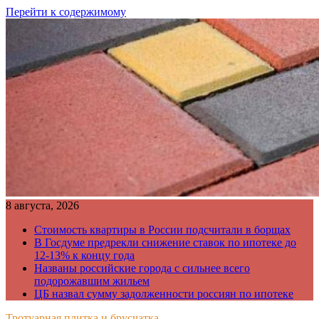
Перейти к содержимому
8 августа, 2026
Стоимость квартиры в России подсчитали в борщах
В Госдуме предрекли снижение ставок по ипотеке до
12-13% к концу года
Названы российские города с сильнее всего
подорожавшим жильем
ЦБ назвал сумму задолженности россиян по ипотеке
Тротуарная плитка и брусчатка