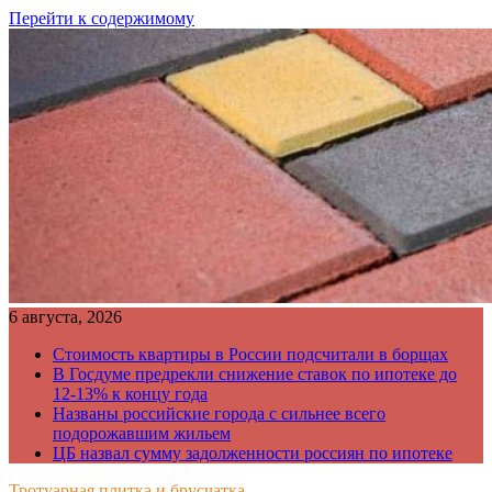
Перейти к содержимому
6 августа, 2026
Стоимость квартиры в России подсчитали в борщах
В Госдуме предрекли снижение ставок по ипотеке до
12-13% к концу года
Названы российские города с сильнее всего
подорожавшим жильем
ЦБ назвал сумму задолженности россиян по ипотеке
Тротуарная плитка и брусчатка