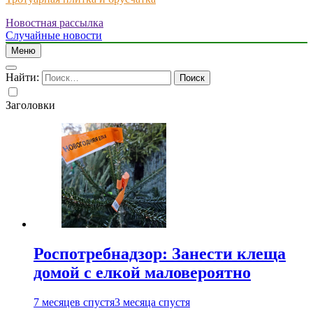
Новостная рассылка
Just another WordPress site
Случайные новости
Меню
Найти:
Заголовки
Роспотребнадзор: Занести клеща
домой с елкой маловероятно
7 месяцев спустя
3 месяца спустя