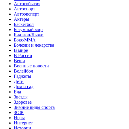
Автособытия
Автоспорт
Автоэксперт
Актеры
Баскетбол
Безумный мир
Биатлон/Лыжи
Бокс/MMA
Болезни и лекарства
В мире
В России
Вещи
Военные новости
Волейбол
Гаджеты
Дети
Дом и сад
Еда
Звёзды
Здоровье
Зимние виды спорта
ЗОЖ
Игры
Интернет
Истории