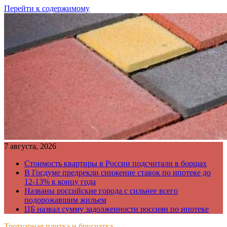
Перейти к содержимому
7 августа, 2026
Стоимость квартиры в России подсчитали в борщах
В Госдуме предрекли снижение ставок по ипотеке до
12-13% к концу года
Названы российские города с сильнее всего
подорожавшим жильем
ЦБ назвал сумму задолженности россиян по ипотеке
Тротуарная плитка и брусчатка