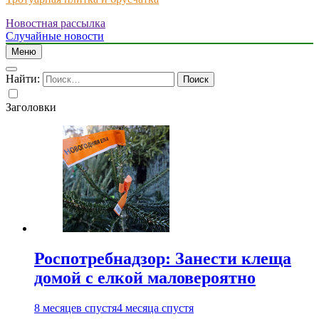
Новостная рассылка
Just another WordPress site
Случайные новости
Меню
Найти:
Заголовки
Роспотребнадзор: Занести клеща
домой с елкой маловероятно
8 месяцев спустя
4 месяца спустя