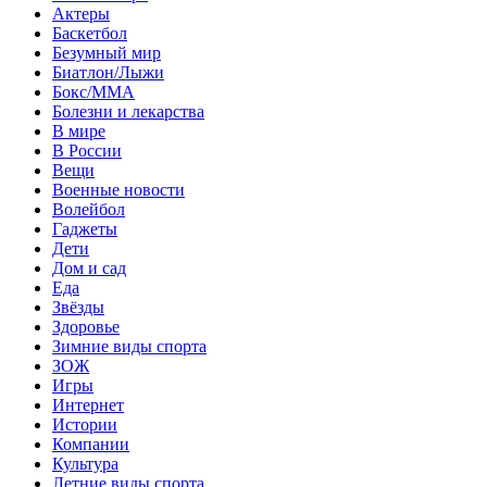
Актеры
Баскетбол
Безумный мир
Биатлон/Лыжи
Бокс/MMA
Болезни и лекарства
В мире
В России
Вещи
Военные новости
Волейбол
Гаджеты
Дети
Дом и сад
Еда
Звёзды
Здоровье
Зимние виды спорта
ЗОЖ
Игры
Интернет
Истории
Компании
Культура
Летние виды спорта