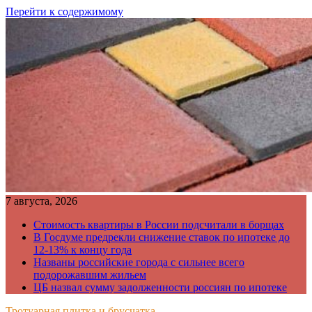
Перейти к содержимому
7 августа, 2026
Стоимость квартиры в России подсчитали в борщах
В Госдуме предрекли снижение ставок по ипотеке до
12-13% к концу года
Названы российские города с сильнее всего
подорожавшим жильем
ЦБ назвал сумму задолженности россиян по ипотеке
Тротуарная плитка и брусчатка