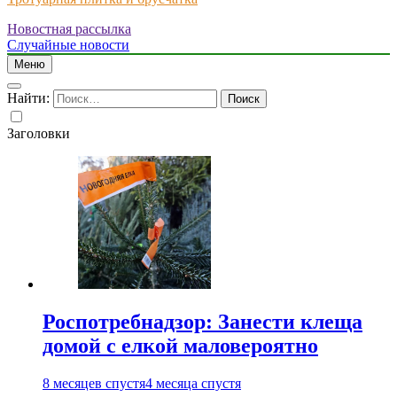
Новостная рассылка
Just another WordPress site
Случайные новости
Меню
Найти:
Заголовки
Роспотребнадзор: Занести клеща
домой с елкой маловероятно
8 месяцев спустя
4 месяца спустя