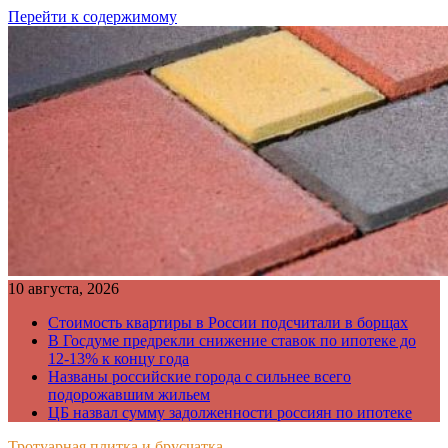
Перейти к содержимому
10 августа, 2026
Стоимость квартиры в России подсчитали в борщах
В Госдуме предрекли снижение ставок по ипотеке до
12-13% к концу года
Названы российские города с сильнее всего
подорожавшим жильем
ЦБ назвал сумму задолженности россиян по ипотеке
Тротуарная плитка и брусчатка