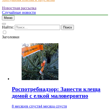
Новостная рассылка
Just another WordPress site
Случайные новости
Меню
Найти:
Заголовки
Роспотребнадзор: Занести клеща
домой с елкой маловероятно
8 месяцев спустя
4 месяца спустя