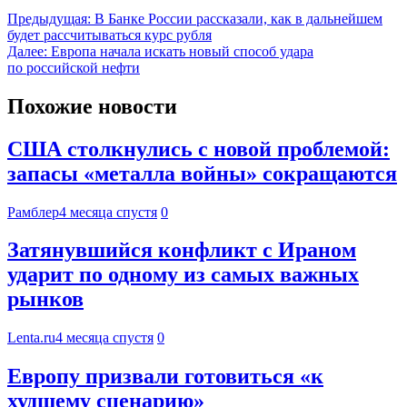
Предыдущая:
В Банке России рассказали, как в дальнейшем
будет рассчитываться курс рубля
Далее:
Европа начала искать новый способ удара
по российской нефти
Похожие новости
США столкнулись с новой проблемой:
запасы «металла войны» сокращаются
Рамблер
4 месяца спустя
0
Затянувшийся конфликт с Ираном
ударит по одному из самых важных
рынков
Lenta.ru
4 месяца спустя
0
Европу призвали готовиться «к
худшему сценарию»