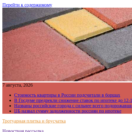
Перейти к содержимому
7 августа, 2026
Стоимость квартиры в России подсчитали в борщах
В Госдуме предрекли снижение ставок по ипотеке до 12-
Названы российские города с сильнее всего подорожавш
ЦБ назвал сумму задолженности россиян по ипотеке
Тротуарная плитка и брусчатка
Новостная рассылка