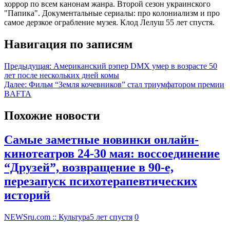
хоррор по всем канонам жанра. Второй сезон украинского
"Папика". Документальные сериалы: про колониализм и про
самое дерзкое ограбление музея. Клод Лелуш 55 лет спустя.
Навигация по записям
Предыдущая:
Американский рэпер DMX умер в возрасте 50
лет после нескольких дней комы
Далее:
Фильм “Земля кочевников” стал триумфатором премии
BAFTA
Похожие новости
Самые заметные новинки онлайн-
кинотеатров 24-30 мая: воссоединение
“Друзей”, возвращение в 90-е,
перезапуск психотерапевтических
историй
NEWSru.com :: Культура
5 лет спустя
0