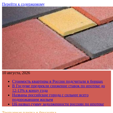
Перейти к содержимому
10 августа, 2026
Стоимость квартиры в России подсчитали в борщах
В Госдуме предрекли снижение ставок по ипотеке до
12-13% к концу года
Названы российские города с сильнее всего
подорожавшим жильем
ЦБ назвал сумму задолженности россиян по ипотеке
Тротуарная плитка и брусчатка