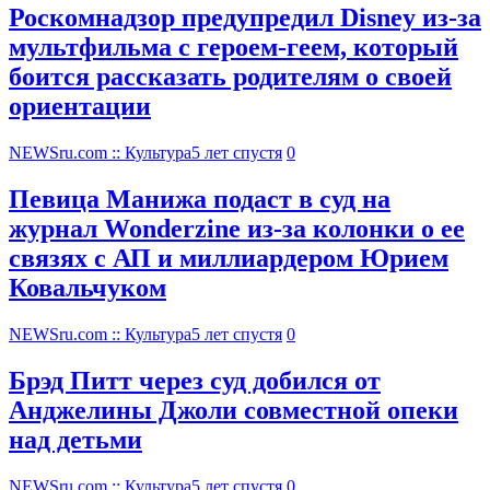
Роскомнадзор предупредил Disney из-за
мультфильма c героем-геем, который
боится рассказать родителям о своей
ориентации
NEWSru.com :: Культура
5 лет спустя
0
Певица Манижа подаст в суд на
журнал Wonderzine из-за колонки о ее
связях с АП и миллиардером Юрием
Ковальчуком
NEWSru.com :: Культура
5 лет спустя
0
Брэд Питт через суд добился от
Анджелины Джоли совместной опеки
над детьми
NEWSru.com :: Культура
5 лет спустя
0