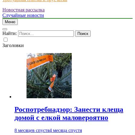
Новостная рассылка
Just another WordPress site
Случайные новости
Меню
Найти:
Заголовки
Роспотребнадзор: Занести клеща
домой с елкой маловероятно
8 месяцев спустя
4 месяца спустя