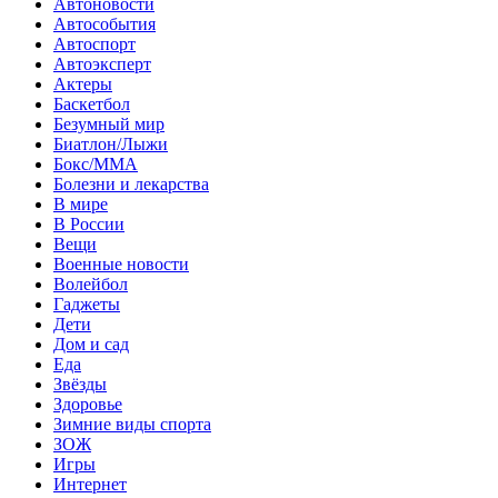
Автоновости
Автособытия
Автоспорт
Автоэксперт
Актеры
Баскетбол
Безумный мир
Биатлон/Лыжи
Бокс/MMA
Болезни и лекарства
В мире
В России
Вещи
Военные новости
Волейбол
Гаджеты
Дети
Дом и сад
Еда
Звёзды
Здоровье
Зимние виды спорта
ЗОЖ
Игры
Интернет