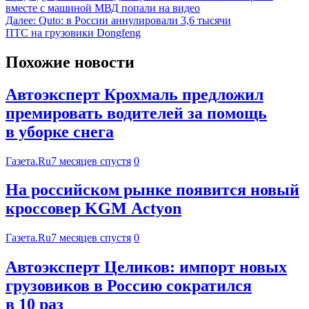
вместе с машиной МВД попали на видео
Далее:
Quto: в России аннулировали 3,6 тысячи
ПТС на грузовики Dongfeng
Похожие новости
Автоэксперт Крохмаль предложил
премировать водителей за помощь
в уборке снега
Газета.Ru
7 месяцев спустя
0
На российском рынке появится новый
кроссовер KGM Actyon
Газета.Ru
7 месяцев спустя
0
Автоэксперт Целиков: импорт новых
грузовиков в Россию сократился
в 10 раз