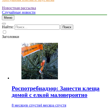
Новостная рассылка
Just another WordPress site
Случайные новости
Меню
Найти:
Заголовки
Роспотребнадзор: Занести клеща
домой с елкой маловероятно
8 месяцев спустя
4 месяца спустя