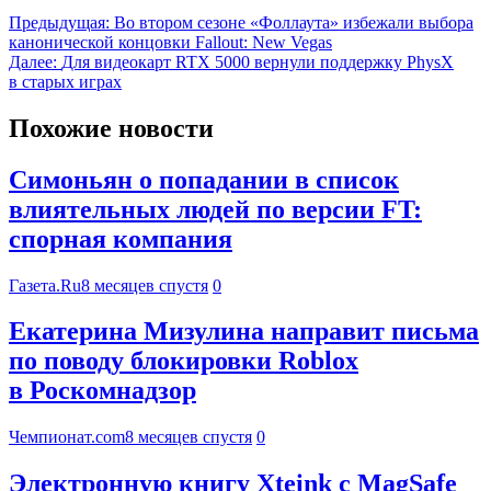
Предыдущая:
Во втором сезоне «Фоллаута» избежали выбора
канонической концовки Fallout: New Vegas
Далее:
Для видеокарт RTX 5000 вернули поддержку PhysX
в старых играх
Похожие новости
Симоньян о попадании в список
влиятельных людей по версии FT:
спорная компания
Газета.Ru
8 месяцев спустя
0
Екатерина Мизулина направит письма
по поводу блокировки Roblox
в Роскомнадзор
Чемпионат.com
8 месяцев спустя
0
Электронную книгу Xteink с MagSafe