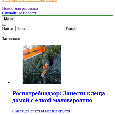
Новостная рассылка
Just another WordPress site
Случайные новости
Меню
Найти:
Заголовки
Роспотребнадзор: Занести клеща
домой с елкой маловероятно
8 месяцев спустя
4 месяца спустя