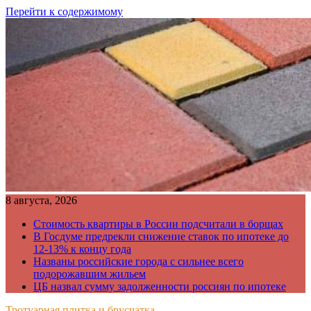
Перейти к содержимому
8 августа, 2026
Стоимость квартиры в России подсчитали в борщах
В Госдуме предрекли снижение ставок по ипотеке до
12-13% к концу года
Названы российские города с сильнее всего
подорожавшим жильем
ЦБ назвал сумму задолженности россиян по ипотеке
Тротуарная плитка и брусчатка