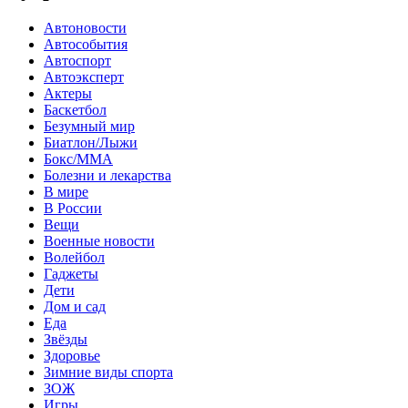
Автоновости
Автособытия
Автоспорт
Автоэксперт
Актеры
Баскетбол
Безумный мир
Биатлон/Лыжи
Бокс/MMA
Болезни и лекарства
В мире
В России
Вещи
Военные новости
Волейбол
Гаджеты
Дети
Дом и сад
Еда
Звёзды
Здоровье
Зимние виды спорта
ЗОЖ
Игры