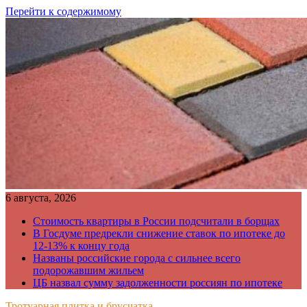
Перейти к содержимому
6 августа, 2026
Стоимость квартиры в России подсчитали в борщах
В Госдуме предрекли снижение ставок по ипотеке до
12-13% к концу года
Названы российские города с сильнее всего
подорожавшим жильем
ЦБ назвал сумму задолженности россиян по ипотеке
Тротуарная плитка и брусчатка