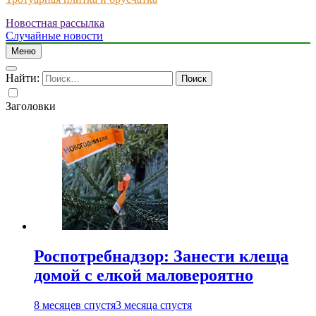
Новостная рассылка
Just another WordPress site
Случайные новости
Меню
Найти:
Заголовки
Роспотребнадзор: Занести клеща
домой с елкой маловероятно
8 месяцев спустя
3 месяца спустя