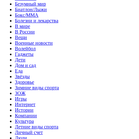
Безумный мир
Биатлон/Лыжи
Бокс/MMA
Болезни и лекарства
В мире
В России
Вещи
Военные новости
Волейбол
Гаджеты
Дети
Дом и сад
Еда
Звёзды
Здоровье
Зимние виды спорта
ЗОЖ
Игры
Интернет
Истории
Компании
Культура
Летние виды спорта
Личный счет
Люди